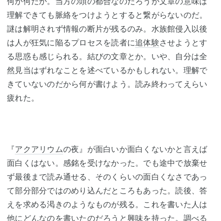
何が何だか。当方の頭の都合なのだろうが文章の意味は
理解できても脈絡をつけようとすると繋がらないのだ。
謎は解明されず情報の断片が残るのみ。水族館侵入以後
は人が狂気に陥るプロセスを読者に
追体験
させようとす
る思惑も感じられる。結びの文章とか。いや、自分は全
然見当はずれなことを述べているかもしれない。理解で
きていないのだから何が書けよう。読み終わってえらい
疲れた。
『
アクアリウム
の夜』が面白いか面白くないかと言えば
面白くはない。感銘を受けなかった。でも途中で放棄せ
ず最後まで読み通せる、そのくらいの面白くなさであっ
て部分部分ではのめり込んだところもあった。読後、答
えを求める渇きのようなものが残る。これを書いた人は
他にどんなのを書いたのだろうと興味を持った。調べる