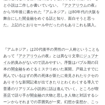
と小説は二作しか書いていない。『
アクアリウム
の夜』
から15年後に書かれた『アムネジア』は80年代の大阪を
舞台にした
闇金融
をめぐる話と知り、面白そうと思っ
た。上記のとおりセール中だったのもありこれも購入。
『アムネジア』は20代後半の男性の一人称ということも
あって『
アクアリウム
の夜』とは異なり文章に
ジュブナ
イル
的臭みがないので読みやすい。序盤はバブル期の日
本の
闇金融
をめぐるミステリめいた展開。戸籍上すでに
死んでいるはずの男の死体が新たに発見されたりクセの
ありそうな新聞記者が出てきたりとわくわくする導入で
普通のリアリズム小説的に話は進んでいく。ところが喫
茶店
で語り手が
闇金融
の大物と思しき人物と対話するシ
ーンからそれまでの雰囲気が一変。幻想か妄想か、こっ