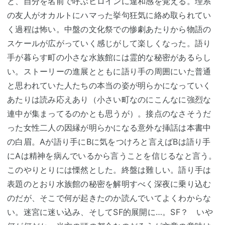
と、自分を名前で呼ぶヒロインに違和感を覚える。理系
の友人がオカルトにハマった挙句狂気に絡め取られてい
く過程は怖い。中盤の文化祭での惨劇あたりから物語の
スケールが広がっていく感じがして楽しくなった。語り
手が暮らす町の小さな水族館には霊的な秘密があるらし
い。ストーリーの進展とともに語り手の周囲にいた普通
と思われていた人たちの本当の姿が明らかになっていく
あたりは読み応えあり（小さい町なのにこんなに強烈な
連中が集まってるのかとも思うが）。接点のなさそうだ
った女性二人の因縁が明らかになる意外な挿話は本書中
の白眉。Aが語り手にBに気をつけろと言えばBは語り手
にAは精神を病んでいるから言うことを信じるなと言う。
このやりとりには慄然とした。終盤は難しい。語り手は
表題のとおり水族館の秘密を解明すべく深夜に乗り込む
のだが、そこで何が起きたのか読んでいてよくわからな
い。迷宮に迷い込み、そしてSF的展開に…。SF？ いや