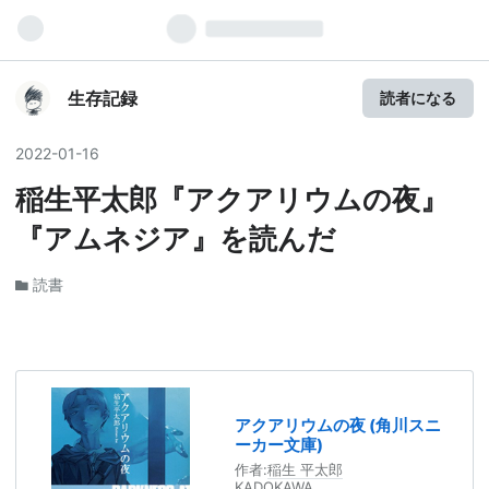
生存記録
読者になる
2022
-
01
-
16
稲生平太郎『アクアリウムの夜』
『アムネジア』を読んだ
読書
アクアリウムの夜 (角川スニ
ーカー文庫)
作者:
稲生 平太郎
KADOKAWA