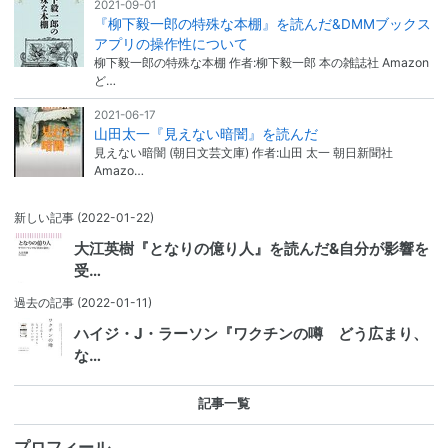
2021-09-01
『柳下毅一郎の特殊な本棚』を読んだ&DMMブックス
アプリの操作性について
柳下毅一郎の特殊な本棚 作者:柳下毅一郎 本の雑誌社 Amazon
ど…
2021-06-17
山田太一『見えない暗闇』を読んだ
見えない暗闇 (朝日文芸文庫) 作者:山田 太一 朝日新聞社
Amazo…
新しい記事
(2022-01-22)
大江英樹『となりの億り人』を読んだ&自分が影響を
受…
過去の記事
(2022-01-11)
ハイジ・J・ラーソン『ワクチンの噂 どう広まり、
な…
記事一覧
プロフィール