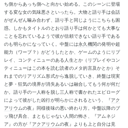
ち側からあっち側へと向かい始める。このシーンに登場
する変な女の気味悪さといったら。大物と語り手は会話
がぜんぜん噛み合わず、語り手と同じようにこちらも困
惑。しかもタイトルのとおり語り手は何かとても大事な
ことを忘れているようで彼が信頼できない語り手である
のも明らかになっていく。中盤には
永久機関
の発明や超
能力（ワープ？）がどうしたとか、ゲームのようにリプ
レイ、コンティニューのある人生とか（リプレイやコン
ティニューはこの本を読む読者のメタ的言及かとか）そ
れまでのリアリズム形式から逸脱していき、終盤は現実
と夢・狂気の境界が消失あるいは融合してもう何が何だ
か。語り手の一人称を脱し三人称で書かれたエピローグ
によって彼がした凶行が明らかにされるという、『
アク
アリウム
の夜』同様後味の悪い終わり方。中盤以降のブ
ッ飛び具合、まともじゃない人間の怖さ、『アムネジ
ア』の方が『
アクアリウム
の夜』よりも上と自分は見