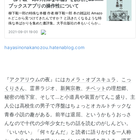
hayasinonakanozou.hatenablog.com
『
アクアリウム
の夜』には
カメラ・オブスキュラ
、
こっ
くりさん
、霊界ラジオ、
新興宗教
、
チベット
の理想郷、
秘密の地下室、そして…と小道具や装置がてんこ盛り。主
人公は高校生の男子で序盤はちょっとオカルトチックな
青春小説の趣がある。前半は退屈、というかもうおっさ
んなので十代の少年少女たちの話を読むのがしんどい。
「いいかい」「何々なんだ」と読者に語りかける一人称