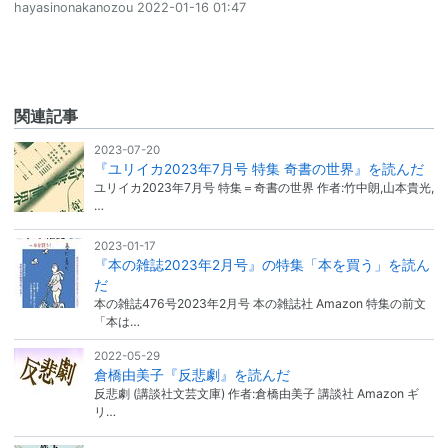
hayasinonakanozou
2022-01-16 01:47
関連記事
2023-07-20
『ユリイカ2023年7月号 特集 奇書の世界』を読んだ
ユリイカ2023年7月号 特集＝奇書の世界 作者:竹中朗,山本貴光,
…
2023-01-17
『本の雑誌2023年2月号』の特集「本を買う」を読ん
だ
本の雑誌476号2023年2月号 本の雑誌社 Amazon 特集の前文
「本は…
2022-05-29
倉橋由美子『反悲劇』を読んだ
反悲劇 (講談社文芸文庫) 作者:倉橋由美子 講談社 Amazon ギ
リ…